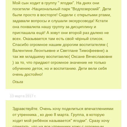
Мой сын ходит в группу " ягодки". На днях они
посетили -Национальный парк "Водлозерский". Дети
были просто в восторге! Сидели с открытыми ртами,
задавали вопросы и слушали экскурсовода! Кстати
она похвалила нашу группу за дисциплину и
приглашала ещё! А зовут они второй раз далеко не
всех. Оказывается там есть свой чёрный список.
Спасибо огромное нашим дорогим воспитателям (
Валентине Леонтьевне и Светлане Тимофеевне) а
так же младшему воспитаелю( Оксане Вячеславовне
) за то, что придают огромное значение не только
обучению деток, но и воспитанию. Дети вели себя
очень достойно!
Ооьга
13 марта 2017 г.
Здравствуйте. Очень хочу поделиться впечатлениями
от утренника , ко дню 8 марта. Группа, в которую
ходит мой ребёнок называется" ягодки". Сразу хочу
отметить, что на все утренники хожу с огромным