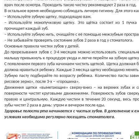
врач после осмотра. Проходить такую чистку рекомендуют 2 раза в год.
В остальное время необходимо соблюдать личную гигиену. Для этого к
– Используйте зубную щетку, подходящую вам.
– Используйте монопучковую щетку. Это щётка состоит из 1 пучка
прочищает каждый зуб.
– Используйте зубную нить, очищайте с её помощью межзубные простра
– Не забывайте проверять состояние зубов 2 раза в год у стоматолога.
Основные правила чистки зубов у детей.
До прорезывания зубов с 3-4 месяцев можно использовать специальны
малышу привыкнуть к процедуре ухода и легче перейти на зубную щетку
С появлением первого зуба начинаем чистить щеткой. Щетка должная б
должна нравиться ребенку. Каждые 3 месяца щетку необходимо менять
Зубную пасту подбирайте по возрасту ребёнка. Количество пасты завис
рисовое зерно», после 3-х – «горошина».
Движения щетки «выметающие» сверху-вниз – на верхних зубах и с
поверхности чистят круговыми движениями. Поверхность зубов сверху
правую и центральную. Каждую чистим в течение 20 секунд, весь про
зубы чистят 2 раза в день: утром и вечером после еды.
Здоровье полости рта начинается с чистых зубов. В дополнение к 
условиях необходимо регулярно посещать стоматолога.