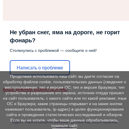
Не убран снег, яма на дороге, не горит
фонарь?
Столкнулись с проблемой — сообщите о ней!
Написать о проблеме
Продолжая использовать наш сайт, вы даете согласие на
обработку файлов cookie, пользовательских данных (сведения о
местоположении; тип и версия ОС; тип и версия Браузера; тип
ВАШЕ МНЕНИЕ ВАЖНО ДЛЯ НАС
устройства и разрешение его экрана; источник откуда пришел
на сайт пользователь; с какого сайта или по какой рекламе; язык
ОС и Браузера; какие страницы открывает и на какие кнопки
нажимает пользователь; ip-адрес) в целях функционирования
сайта и проведения статистических исследований и обзоров.
Если вы не хотите, чтобы ваши данные обрабатывались,
МДОУ «
Центр развития ребенка - детский сад №110 «Красная
покиньте сайт.
»
шапочка