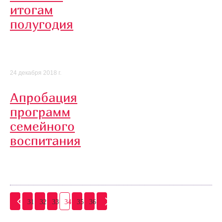
итогам
полугодия
24 декабря 2018 г.
Апробация
программ
семейного
воспитания
31
32
33
34
35
36