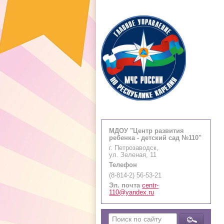
МДОУ "Центр развития
ребенка - детский сад №110"
г. Петрозаводск,
ул. Зеленая, 11
Телефон
(8-814-2) 56-53-21
Эл. почта
centr-
110@yandex.ru