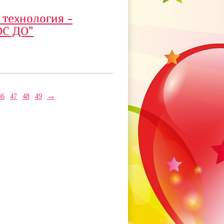
 технология -
ОС ДО"
→
46
47
48
49