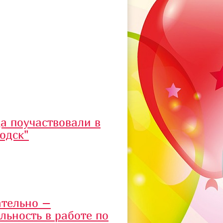
а поучаствовали в
одск"
ательно –
льность в работе по