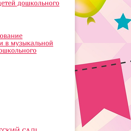
детей дошкольного
зование
и в музыкальной
дошкольного
ТСКИЙ САД!