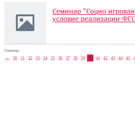
Семинар "Социо игровая
условие реализации ФГ
Страницы:
←
30
31
32
33
34
35
36
37
38
39
40
41
42
43
44
45