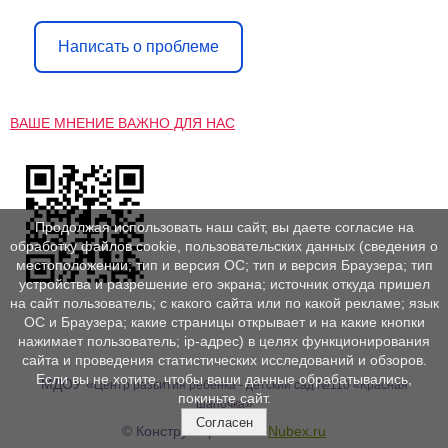
Написать о проблеме
ВАШЕ МНЕНИЕ ВАЖНО ДЛЯ НАС
Продолжая использовать наш сайт, вы даете согласие на
обработку файлов cookie, пользовательских данных (сведения о
местоположении; тип и версия ОС; тип и версия Браузера; тип
устройства и разрешение его экрана; источник откуда пришел
на сайт пользователь; с какого сайта или по какой рекламе; язык
ОС и Браузера; какие страницы открывает и на какие кнопки
нажимает пользователь; ip-адрес) в целях функционирования
сайта и проведения статистических исследований и обзоров.
Если вы не хотите, чтобы ваши данные обрабатывались,
МДОУ «
Центр развития ребенка - детский сад №110 «Красная
покиньте сайт.
»
шапочка
Согласен
© Конструктор сайтов
Nubex.ru