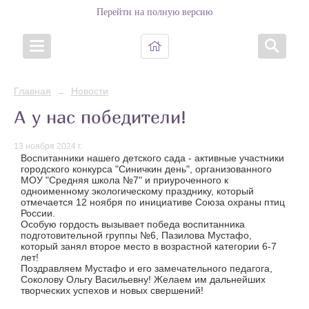
Перейти на полную версию
Главная
Новости
→
А у нас победители!
13 ноября 2024 г.
Воспитанники нашего детского сада - активные участники
городского конкурса "Синичкин день", организованного
МОУ "Средняя школа №7" и приуроченного к
одноименному экологическому празднику, который
отмечается 12 ноября по инициативе Союза охраны птиц
России.
Особую гордость вызывает победа воспитанника
подготовительной группы №6, Пазилова Мустафо,
который занял второе место в возрастной категории 6-7
лет!
Поздравляем Мустафо и его замечательного педагога,
Соколову Ольгу Васильевну! Желаем им дальнейших
творческих успехов и новых свершений!