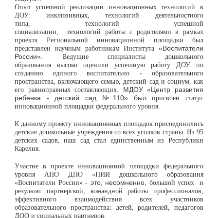
Опыт успешной реализации инновационных технологий в
ДОУ: инклюзивных, технологий деятельностного
типа,
технологий успешной
социализации, технологий работы с родителями в
рамках
проекта Региональной инновационной площадки был
«Воспитатели
представлен
научны
м
работник
ам
Института
России». В
едущи
е
специалист
ы
дошкольного
образования
высоко оценили успешную работу ДОУ по
-
созданию
единого воспитательно
образовательного
пространства, включающего семью, детский сад и социум, как
. МДОУ «Центр развития
его равноправных составляющих
ребенка - детский сад №110» был
присвоен
статус
инновационной площадки федерального уровня.
К данному проекту инновационных площадок присоединились
детские дошкольные учреждения со всех уголков страны. Из 95
детских садов, наш сад стал единственным из Республики
Карелия.
Участие в проекте и
нновационной площадк
и
федерального
уровня АНО ДПО «НИИ дошкольного образования
- это, несомненно,
«Воспитатели России»
большой успех и
результат партнерской, командной работы профессионалов,
эффективного взаимодействия всех участников
образовательного пространства: детей, родителей, педагогов
ДОО и социальных партнеров.