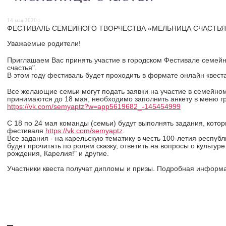
14 мая 2020 г.
ФЕСТИВАЛЬ СЕМЕЙНОГО ТВОРЧЕСТВА «МЕЛЬНИЦА СЧАСТЬ
Уважаемые родители!
Приглашаем Вас принять участие в городском Фестивале семейн
счастья".
В этом году фестиваль будет проходить в формате онлайн квеста
Все желающие семьи могут подать заявки на участие в семейном
принимаются до 18 мая, необходимо заполнить анкету в меню 
https://vk.com/semyaptz?w=app5619682_-145454999
С 18 по 24 мая команды (семьи) будут выполнять задания, котор
фестиваля
https://vk.com/semyaptz
.
Все задания - на карельскую тематику в честь 100-летия респуб
будет прочитать по ролям сказку, ответить на вопросы о культур
рождения, Карелия!" и другие.
Участники квеста получат дипломы и призы. Подробная информ