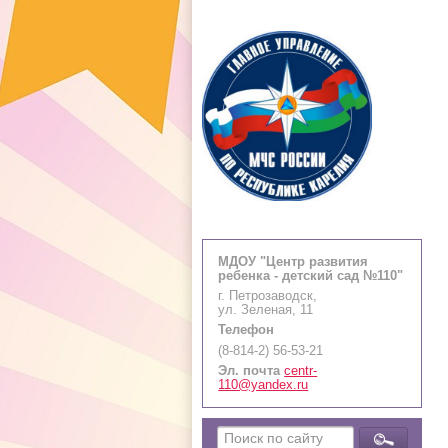
МДОУ "Центр развития
ребенка - детский сад №110"
г. Петрозаводск,
ул. Зеленая, 11
Телефон
(8-814-2) 56-53-21
Эл. почта
centr-
110@yandex.ru