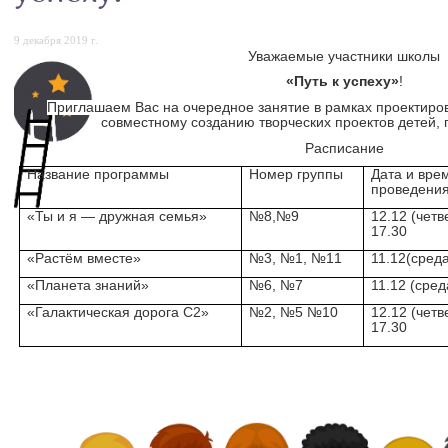
9 декабря 2019 г.
Уважаемые участники школы
«Путь к успеху»
!
Приглашаем Вас на очередное занятие в рамках проектиров
совместному созданию творческих проектов детей, 
Расписание
Название программы
Номер группы
Дата и вре
проведени
«Ты и я — дружная семья»
№8,№9
12.12 (четв
17.30
«Растём вместе»
№3, №1, №11
11.12(среда
«Планета знаний»
№6, №7
11.12 (сред
«Галактическая дорога С2»
№2, №5 №10
12.12 (четв
17.30