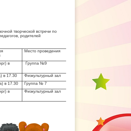
очной творческой встречи по
педагогов, родителей
мя
Место проведения
я
ерг) в
Группа №9
) в 17.30
Физкультурный зал
а) в 17.30
Группа № 7
ерг) в
Физкультурный зал