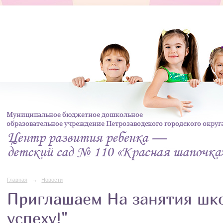
Главная
→
Новости
Приглашаем На занятия шко
успеху!"