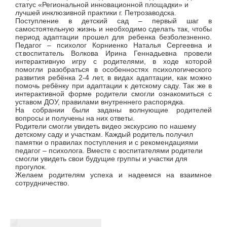
статус «Региональной инновационной площадки» и
лучшей инклюзивной практики г. Петрозаводска.
Поступление в детский сад – первый шаг в
самостоятельную жизнь и необходимо сделать так, чтобы
период адаптации прошел для ребенка безболезненно.
Педагог – психолог Корниенко Наталья Сергеевна и
ст.воспитатель Волкова Ирина Геннадьевна провели
интерактивную игру с родителями, в ходе которой
помогли разобраться в особенностях психологического
развития ребёнка 2-4 лет, в видах адаптации, как можно
помочь ребёнку при адаптации к детскому саду. Так же в
интерактивной форме родители смогли ознакомиться с
уставом ДОУ, правилами внутреннего распорядка.
На собрании были заданы волнующие родителей
вопросы и получены на них ответы.
Родители смогли увидеть видео экскурсию по нашему
детскому саду и участкам. Каждый родитель получил
памятки о правилах поступления и с рекомендациями
педагог – психолога. Вместе с воспитателями родители
смогли увидеть свои будущие группы и участки для
прогулок.
Желаем родителям успеха и надеемся на взаимное
сотрудничество.