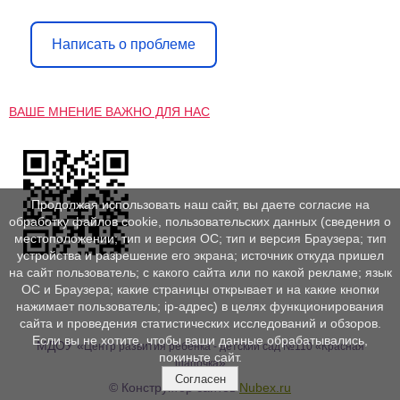
Написать о проблеме
ВАШЕ МНЕНИЕ ВАЖНО ДЛЯ НАС
Продолжая использовать наш сайт, вы даете согласие на
обработку файлов cookie, пользовательских данных (сведения о
местоположении; тип и версия ОС; тип и версия Браузера; тип
устройства и разрешение его экрана; источник откуда пришел
на сайт пользователь; с какого сайта или по какой рекламе; язык
ОС и Браузера; какие страницы открывает и на какие кнопки
нажимает пользователь; ip-адрес) в целях функционирования
сайта и проведения статистических исследований и обзоров.
Если вы не хотите, чтобы ваши данные обрабатывались,
МДОУ «
Центр развития ребенка - детский сад №110 «Красная
покиньте сайт.
»
шапочка
Согласен
© Конструктор сайтов
Nubex.ru