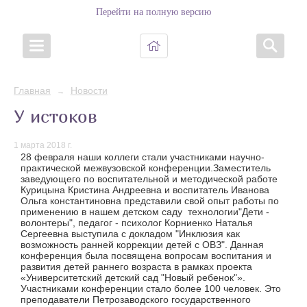
Перейти на полную версию
Главная
Новости
→
У истоков
1 марта 2018 г.
28 февраля наши коллеги стали участниками научно-
практической межвузовской конференции.Заместитель
заведующего по воспитательной и методической работе
Курицына Кристина Андреевна и воспитатель Иванова
Ольга константиновна представили свой опыт работы по
применению в нашем детском саду технологии"Дети -
волонтеры", педагог - психолог Корниенко Наталья
Сергеевна выступила с докладом "Инклюзия как
возможность ранней коррекции детей с ОВЗ". Данная
конференция была посвящена вопросам воспитания и
развития детей раннего возраста в рамках проекта
«Университетский детский сад "Новый ребенок"».
Участниками конференции стало более 100 человек. Это
преподаватели Петрозаводского государственного