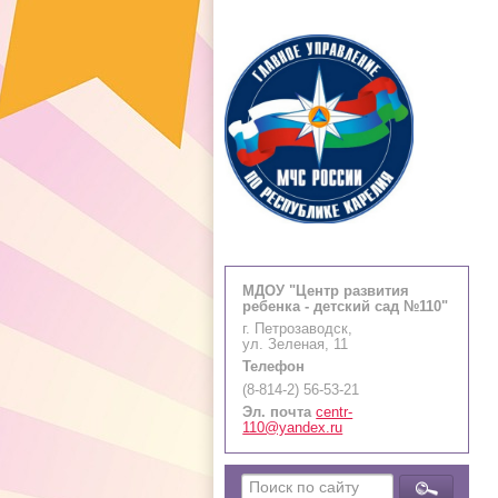
МДОУ "Центр развития
ребенка - детский сад №110"
г. Петрозаводск,
ул. Зеленая, 11
Телефон
(8-814-2) 56-53-21
Эл. почта
centr-
110@yandex.ru