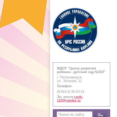
МДОУ "Центр развития
ребенка - детский сад №110"
г. Петрозаводск,
ул. Зеленая, 11
Телефон
(8-814-2) 56-53-21
Эл. почта
centr-
110@yandex.ru