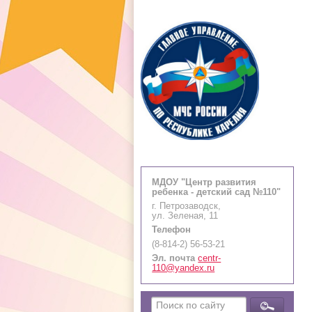
МДОУ "Центр развития
ребенка - детский сад №110"
г. Петрозаводск,
ул. Зеленая, 11
Телефон
(8-814-2) 56-53-21
Эл. почта
centr-
110@yandex.ru