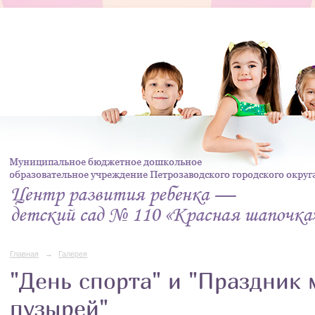
Главная
→
Галерея
"День спорта" и "Праздник
пузырей"