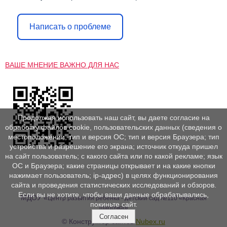
Написать о проблеме
ВАШЕ МНЕНИЕ ВАЖНО ДЛЯ НАС
Продолжая использовать наш сайт, вы даете согласие на
обработку файлов cookie, пользовательских данных (сведения о
местоположении; тип и версия ОС; тип и версия Браузера; тип
устройства и разрешение его экрана; источник откуда пришел
на сайт пользователь; с какого сайта или по какой рекламе; язык
ОС и Браузера; какие страницы открывает и на какие кнопки
нажимает пользователь; ip-адрес) в целях функционирования
сайта и проведения статистических исследований и обзоров.
Если вы не хотите, чтобы ваши данные обрабатывались,
МДОУ «
Центр развития ребенка - детский сад №110 «Красная
покиньте сайт.
»
шапочка
Согласен
© Конструктор сайтов
Nubex.ru