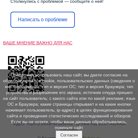
Столкнулись с проблемой — сообщите о ней!
Написать о проблеме
ВАШЕ МНЕНИЕ ВАЖНО ДЛЯ НАС
Продолжая использовать наш сайт, вы даете согласие на
обработку файлов cookie, пользовательских данных (сведения о
местоположении; тип и версия ОС; тип и версия Браузера; тип
устройства и разрешение его экрана; источник откуда пришел
на сайт пользователь; с какого сайта или по какой рекламе; язык
ОС и Браузера; какие страницы открывает и на какие кнопки
нажимает пользователь; ip-адрес) в целях функционирования
сайта и проведения статистических исследований и обзоров.
Если вы не хотите, чтобы ваши данные обрабатывались,
МДОУ «
Центр развития ребенка - детский сад №110 «Красная
покиньте сайт.
»
шапочка
Согласен
© Конструктор сайтов
Nubex.ru