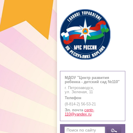
МДОУ "Центр развития
ребенка - детский сад №110"
г. Петрозаводск,
ул. Зеленая, 11
Телефон
(8-814-2) 56-53-21
Эл. почта
centr-
110@yandex.ru