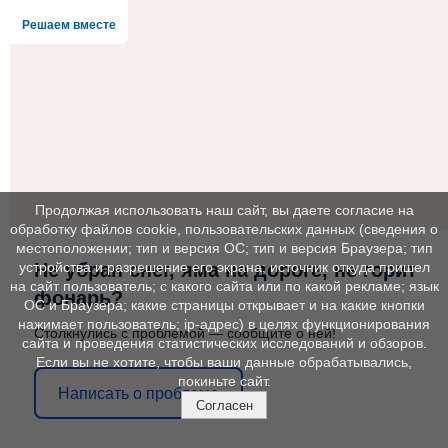
Решаем вместе
Продолжая использовать наш сайт, вы даете согласие на
обработку файлов cookie, пользовательских данных (сведения о
местоположении; тип и версия ОС; тип и версия Браузера; тип
Не убран снег, яма на дороге, не горит
устройства и разрешение его экрана; источник откуда пришел
на сайт пользователь; с какого сайта или по какой рекламе; язык
фонарь?
ОС и Браузера; какие страницы открывает и на какие кнопки
нажимает пользователь; ip-адрес) в целях функционирования
Столкнулись с проблемой — сообщите о ней!
сайта и проведения статистических исследований и обзоров.
Если вы не хотите, чтобы ваши данные обрабатывались,
покиньте сайт.
Написать о проблеме
Согласен