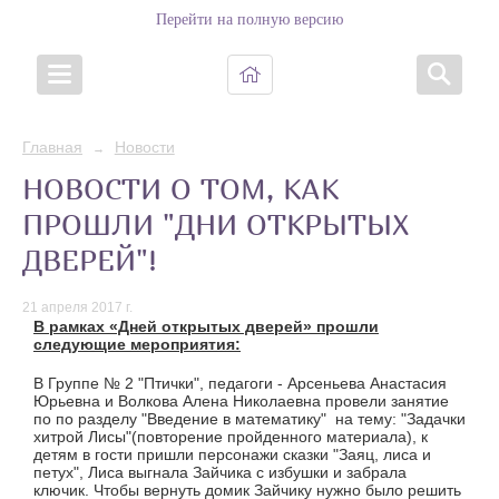
Перейти на полную версию
Главная
Новости
→
НОВОСТИ О ТОМ, КАК
ПРОШЛИ "ДНИ ОТКРЫТЫХ
ДВЕРЕЙ"!
21 апреля 2017 г.
В рамках «Дней открытых дверей» прошли
следующие мероприятия:
В Группе № 2 "Птички", педагоги - Арсеньева Анастасия
Юрьевна и Волкова Алена Николаевна провели занятие
по по разделу "Введение в математику" на тему: "Задачки
хитрой Лисы"(повторение пройденного материала), к
детям в гости пришли персонажи сказки "Заяц, лиса и
петух", Лиса выгнала Зайчика с избушки и забрала
ключик. Чтобы вернуть домик Зайчику нужно было решить