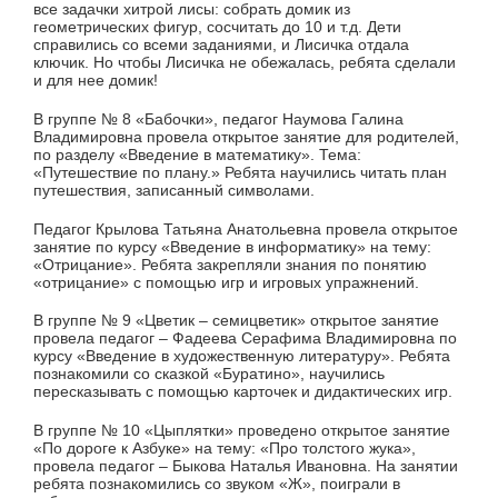
все задачки хитрой лисы: собрать домик из
геометрических фигур, сосчитать до 10 и т.д. Дети
справились со всеми заданиями, и Лисичка отдала
ключик. Но чтобы Лисичка не обежалась, ребята сделали
и для нее домик!
В группе № 8 «Бабочки», педагог Наумова Галина
Владимировна провела открытое занятие для родителей,
по разделу «Введение в математику». Тема:
«Путешествие по плану.» Ребята научились читать план
путешествия, записанный символами.
Педагог Крылова Татьяна Анатольевна провела открытое
занятие по курсу «Введение в информатику» на тему:
«Отрицание». Ребята закрепляли знания по понятию
«отрицание» с помощью игр и игровых упражнений.
В группе № 9 «Цветик – семицветик» открытое занятие
провела педагог – Фадеева Серафима Владимировна по
курсу «Введение в художественную литературу». Ребята
познакомили со сказкой «Буратино», научились
пересказывать с помощью карточек и дидактических игр.
В группе № 10 «Цыплятки» проведено открытое занятие
«По дороге к Азбуке» на тему: «Про толстого жука»,
провела педагог – Быкова Наталья Ивановна. На занятии
ребята познакомились со звуком «Ж», поиграли в