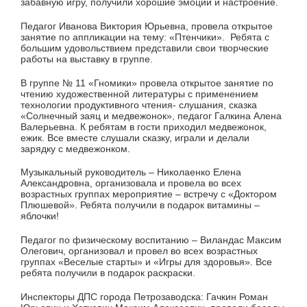
забавную игру, получили хорошие эмоции и настроение.
Педагог Иванова Виктория Юрьевна, провела открытое
занятие по аппликации на тему: «Птенчики». Ребята с
большим удовольствием представили свои творческие
работы на выставку в группе.
В группе № 11 «Гномики» провела открытое занятие по
чтению художественной литературы с применением
технологии продуктивного чтения- слушания, сказка
«Солнечный заяц и медвежонок», педагог Галкина Алена
Валерьевна. К ребятам в гости приходил медвежонок,
ежик. Все вместе слушали сказку, играли и делали
зарядку с медвежонком.
Музыкальный руководитель – Николаенко Елена
Александровна, организовала и провела во всех
возрастных группах мероприятие – встречу с «Доктором
Плюшевой». Ребята получили в подарок витамины –
яблочки!
Педагог по физическому воспитанию – Виландас Максим
Олегович, организовал и провел во всех возрастных
группах «Веселые старты» и «Игры для здоровья». Все
ребята получили в подарок раскраски.
Инспекторы ДПС города Петрозаводска: Гачкин Роман